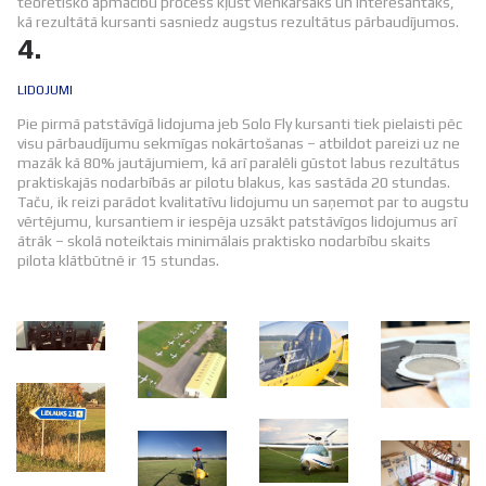
teorētisko apmācību process kļūst vienkāršāks un interesantāks,
kā rezultātā kursanti sasniedz augstus rezultātus pārbaudījumos.
4.
LIDOJUMI
Pie pirmā patstāvīgā lidojuma jeb Solo Fly kursanti tiek pielaisti pēc
visu pārbaudījumu sekmīgas nokārtošanas – atbildot pareizi uz ne
mazāk kā 80% jautājumiem, kā arī paralēli gūstot labus rezultātus
praktiskajās nodarbībās ar pilotu blakus, kas sastāda 20 stundas.
Taču, ik reizi parādot kvalitatīvu lidojumu un saņemot par to augstu
vērtējumu, kursantiem ir iespēja uzsākt patstāvīgos lidojumus arī
ātrāk – skolā noteiktais minimālais praktisko nodarbību skaits
pilota klātbūtnē ir 15 stundas.