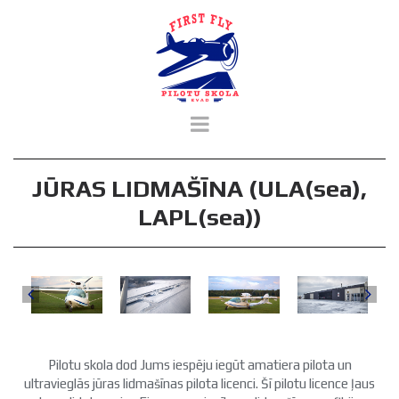
JŪRAS LIDMAŠĪNA (ULA(sea),
LAPL(sea))
Pilotu skola dod Jums iespēju iegūt amatiera pilota un
ultravieglās jūras lidmašīnas pilota licenci. Šī pilotu licence ļaus