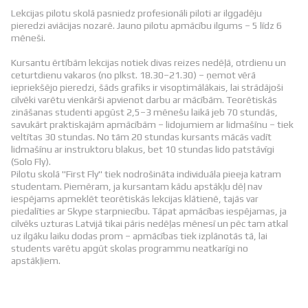
Lekcijas pilotu skolā pasniedz profesionāli piloti ar ilggadēju
pieredzi aviācijas nozarē. Jauno pilotu apmācību ilgums – 5 līdz 6
mēneši.
Kursantu ērtībām lekcijas notiek divas reizes nedēļā, otrdienu un
ceturtdienu vakaros (no plkst. 18.30–21.30) – ņemot vērā
iepriekšējo pieredzi, šāds grafiks ir visoptimālākais, lai strādājoši
cilvēki varētu vienkārši apvienot darbu ar mācībām. Teorētiskās
zināšanas studenti apgūst 2,5–3 mēnešu laikā jeb 70 stundās,
savukārt praktiskajām apmācībām – lidojumiem ar lidmašīnu – tiek
veltītas 30 stundas. No tām 20 stundas kursants mācās vadīt
lidmašīnu ar instruktoru blakus, bet 10 stundas lido patstāvīgi
(Solo Fly).
Pilotu skolā "First Fly" tiek nodrošināta individuāla pieeja katram
studentam. Piemēram, ja kursantam kādu apstākļu dēļ nav
iespējams apmeklēt teorētiskās lekcijas klātienē, tajās var
piedalīties ar Skype starpniecību. Tāpat apmācības iespējamas, ja
cilvēks uzturas Latvijā tikai pāris nedēļas mēnesī un pēc tam atkal
uz ilgāku laiku dodas prom – apmācības tiek izplānotās tā, lai
students varētu apgūt skolas programmu neatkarīgi no
apstākļiem.