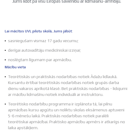
Jums lidot pa visu Eiropas savienību ar lidmašīnu-amfibiju.
Lai mācītos UVL pilotu skolā, Jums jābūt:
sasniegušam vismaz 17 gadu vecumu;
derīgai autovadītāju medicīniskai izziņai;
noslēgtam līgumam par apmācību.
Mācību vieta
Teorētiskās un praktiskās nodarbības notiek Ādažu lidlaukā.
Kursantu ērtībai teorētiskās nodarbības notiek grupās darba
dienu vakaros aprīkotā klasē. Bet praktiskās nodarbības - lidojumi
ar mācību lidmašīnu notiek individuāli ar instruktoru.
Teorētisko nodarbību programma ir izplānota tā, lai pilnu
apmācības kursu apgūtu un noliktu skolas eksāmenus aptuveni
5-6 mēnešu laikā. Praktiskās nodarbības notiek paralēli
teorētiskai apmācībai. Praktisko apmācību apmērs ir atkarīgs no
laika apstākļiem.