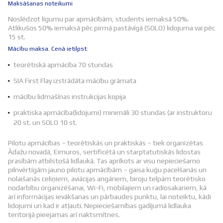
Maksāšanas noteikumi
Noslēdzot līgumu par apmācībām, students iemaksā 50%.
Atlikušos 50% iemaksā pēc pirmā pastāvīgā (SOLO) lidojuma vai pēc
15 st.
Mācību maksa. Cenā ietilpst:
teorētiskā apmācība 70 stundas
SIA First Flay izstrādāta mācību grāmata
mācību lidmašīnas instrukcijas kopija
praktiska apmācība(lidojumi) minimāli 30 stundas (ar instruktoru
20 st. un SOLO 10 st.
Pilotu apmācības – teorētiskās un praktiskās – tiek organizētas
Ādažu novadā, Eimuros, sertificētā un starptatutiskās lidostas
prasībām atbilstošā lidlaukā. Tas aprīkots ar visu nepieciešamo
pilnvērtīgām jauno pilotu apmācībām – gaisa kuģu pacelšanās un
nolaišanās celiņiem, aviācijas angāriem, biroju telpām teorētisko
nodarbību organizēšanai, Wi-Fi, mobilajiem un radiosakariem, kā
arī informācijas ievākšanas un pārbaudes punktu, lai noteiktu, kādi
lidojumi un kad ir atļauti. Nepieciešamības gadījumā lidlauka
teritorijā pieejamas arī naktsmītnes.