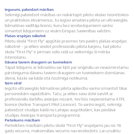
Ieguvumi, pabeidzot mācības
Sekmīgi pabeidzot mācības un nokārtojot pilotu skolas teorētiskos
un praktiskos eksāmenus, tu iegūsi amatiera pilota un ultravieglās
lidmašīnas vadītāja licenci, kuru bez ierobežojumiem varēsi
izmantot lidojumiem uz visām Eiropas Savienības valstīm.
Plašas iespējas nākotnē
Pilotu skolā "First Fly" apgūtās prasmes tev pavērs plašas iespējas
nākotnē – ja vēlies veidot profesionālu pilota karjeru, tad pilotu
skola "First Fly" ir pirmais solis ceļā uz veiksmīgu šī mērķa
īstenošanu.
Dāvana taviem draugiem un tuviniekiem
Tāpat lidojums ar lidmašīnu var kļūt par oriģinālu un neaizmirstamu
pārsteiguma dāvanu taviem draugiem un tuviniekiem dzimšanas
dienā, kāzās vai kādā citā nozīmīgā notikumā.
Ņem vērā!
Iegūto ultravieglās lidmašīnas pilota apliecību varēsi izmantot tikai
personiskām vajadzībām. Taču, ja vēlies savu dzīvi saistīt ar
profesionālu darbību aviācijas nozarē, tev būs nepieciešama ATPL
licence (Airline Transport Pilot Licence). To varēsi iegūt, sekmīgi
pabeidzot studijas kādā no Latvijas augstkolām, kas piedāvā
studijas Aviācijas transporta programmā.
Pieteikums mācībam
Pieteikties mācībām pilotu skolā "First Fly" iespējams jau no 16
gadu vecuma, maksimālais vecums nav ierobežots. Lai uzsāktu