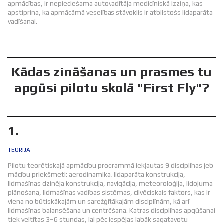
apmācības, ir nepieciešama autovadītāja medicīniskā izziņa, kas
apstiprina, ka apmācāmā veselības stāvoklis ir atbilstošs lidaparāta
vadīšanai.
Kādas zināšanas un prasmes tu
apgūsi pilotu skolā "First Fly"?
1.
TEORIJA
Pilotu teorētiskajā apmācību programmā iekļautas 9 disciplīnas jeb
mācību priekšmeti: aerodinamika, lidaparāta konstrukcija,
lidmašīnas dzinēja konstrukcija, navigācija, meteoroloģija, lidojuma
plānošana, lidmašīnas vadības sistēmas, cilvēciskais faktors, kas ir
viena no būtiskākajām un sarežģītākajām disciplīnām, kā arī
lidmašīnas balansēšana un centrēšana. Katras disciplīnas apgūšanai
tiek veltītas 3–6 stundas, lai pēc iespējas labāk sagatavotu