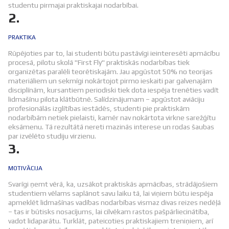
studentu pirmajai praktiskajai nodarbībai.
2.
PRAKTIKA
Rūpējoties par to, lai studenti būtu pastāvīgi ieinteresēti apmācību
procesā, pilotu skolā "First Fly" praktiskās nodarbības tiek
organizētas paralēli teorētiskajām. Jau apgūstot 50% no teorijas
materiāliem un sekmīgi nokārtojot pirmo ieskaiti par galvenajām
disciplīnām, kursantiem periodiski tiek dota iespēja trenēties vadīt
lidmašīnu pilota klātbūtnē. Salīdzinājumam – apgūstot aviāciju
profesionālās izglītības iestādēs, studenti pie praktiskām
nodarbībām netiek pielaisti, kamēr nav nokārtota virkne sarežģītu
eksāmenu. Tā rezultātā nereti mazinās interese un rodas šaubas
par izvēlēto studiju virzienu.
3.
MOTIVĀCIJA
Svarīgi ņemt vērā, ka, uzsākot praktiskās apmācības, strādājošiem
studentiem vēlams saplānot savu laiku tā, lai viņiem būtu iespēja
apmeklēt lidmašīnas vadības nodarbības vismaz divas reizes nedēļā
– tas ir būtisks nosacījums, lai cilvēkam rastos pašpārliecinātība,
vadot lidaparātu. Turklāt, pateicoties praktiskajiem treniņiem, arī